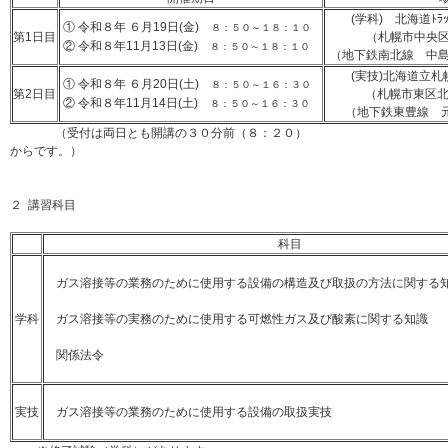
(学科) 北海道ﾄ
① 令和８
年 ６
月19日(金)
８：５０～１８：１０
第1日目
（札幌市中央区
② 令和８
年11
月13日(金)
８：５０～１８：１０
（地下鉄南北線 中
(実技)北海道立
① 令和８年 ６月20日(土)
８：５０～１６：３０
第2日目
（札幌市東区北
② 令和８年11月14日(土)
８：５０～１６：３０
（地下鉄東豊線 
（受付は両日とも開講の３０分前（８：２０）
からです。）
２ 講習科目
科目
ガス溶接等の業務のために使用する設備の構造及び取扱の方法に関する
学科
ガス溶接等の実務のために使用する可燃性ガス及び酸素に関する知識
関係法令
実技
ガス溶接等の業務のために使用する設備の取扱実技