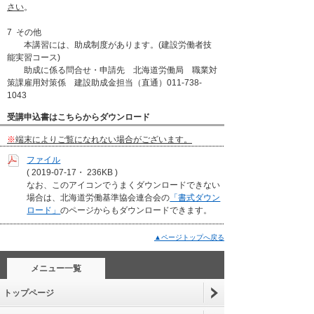
さい
。
7 その他
本講習には、助成制度があります。(建設労働者技
能実習コース)
助成に係る問合せ・申請先 北海道労働局 職業対
策課雇用対策係 建設助成金担当（直通）011-738-
1043
受講申込書はこちらからダウンロード
※
端末によりご覧になれない場合がございます。
ファイル
(
2019-07-17・
236KB )
なお、このアイコンでうまくダウンロードできない
場合は、北海道労働基準協会連合会の
「書式ダウン
ロード」
のページからもダウンロードできます。
▲ページトップへ戻る
メニュー一覧
ト​ッ​プ​ペ​ー​ジ​