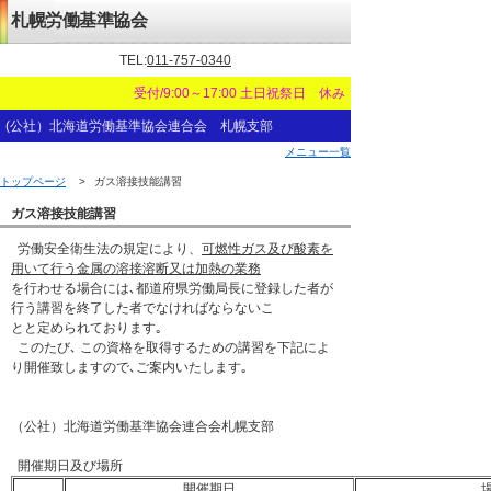
札幌労働基準協会
TEL:
011-757-0340
受付/9:00～17:00 土日祝祭日 休み
(公社）北海道労働基準協会連合会 札幌支部
メニュー一覧
トップページ
>
ガス溶接技能講習
ガス溶接技能講習
労働安全衛生法の規定により、
可燃性ガス及び酸素を
用いて行う金属の溶接溶断又は加熱の業務
を行わせる場合には､都道府県労働局長に登録した者が
行う講習を終了した者でなければならないこ
とと定められております｡
このたび､ この資格を取得するための講習を下記によ
り開催致しますので､ご案内いたします｡
（公社）北海道労働基準協会連合会札幌支部
開催期日及び場所
開催期日