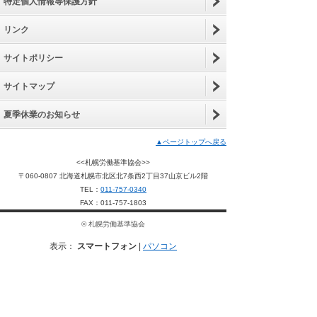
特​定​個​人​情​報​等​保​護​方​針​
リ​ン​ク​
サ​イ​ト​ポ​リ​シ​ー​
サ​イ​ト​マ​ッ​プ​
夏​季​休​業​の​お​知​ら​せ​
▲ページトップへ戻る
<<札幌労働基準協会>>
〒060-0807 北海道札幌市北区北7条西2丁目37山京ビル2階
TEL：
011-757-0340
FAX：011-757-1803
© 札幌労働基準協会
表示：
スマートフォン
|
パソコン