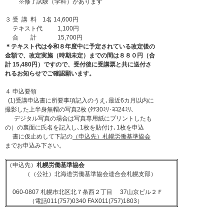
※修了試験（学科）があります
３ 受 講 料 1名 14,600円
テキスト代 1,100円
合 計 15,700円
＊テキスト代は令和８年度中に予定されている改定後の
金額で、改定実施（時期未定）までの間は８８０円（合
計 15,480円）ですので、受付後に受講票と共に送付さ
れるお知らせでご確認願います。
４ 申込要領
(1)受講申込書に所要事項記入のうえ､最近6カ月以内に
撮影した上半身無帽の写真2枚 (ﾀﾃ30ﾐﾘ･ﾖｺ24ﾐﾘ、
デジタル写真の場合は写真専用紙にプリントしたも
の）の裏面に氏名を記入し､1枚を貼付け､1枚を申込
書に仮止めして下記の
（申込先）札幌労働基準協会
までお申込み下さい。
（
申込先）
札幌労働基準協会
（（公社）北海道労働基準協会連合会札幌支部）
060-0807 札幌市北区北７条西２丁目 37山京ビル２Ｆ
（電話011(757)0340 FAX011(757)1803）