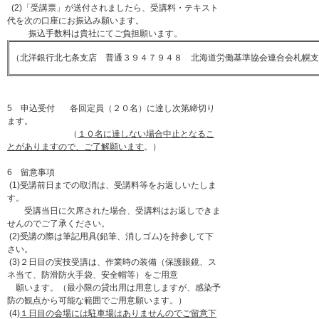
(2)「受講票」が送付されましたら、受講料・テキスト
代を次の口座にお振込み願います。
振込手数料は貴社にてご負担願います。
（北洋銀行北七条支店 普通３９４７９４８ 北海道労働基準協会連合会札幌支
5 申込受付 各回定員（２０名）に達し次第締切り
ます。
（
１０名に達しない場合中止となるこ
とがありますので、ご了解願います
。）
6 留意事項
(1)受講前日までの取消は、受講料等をお返しいたしま
す。
受講当日に欠席された場合、受講料はお返しできま
せんのでご了承ください。
(2)受講の際は筆記用具(鉛筆、消しゴム)を持参して下
さい。
(3)２日目の実技受講は、作業時の装備（保護眼鏡、ス
ネ当て、防滑防火手袋、安全帽等）をご用意
願います。（最小限の貸出用は用意しますが、感染予
防の観点から可能な範囲でご用意願います。）
(4)
１日目の会場には駐車場はありませんのでご留意下